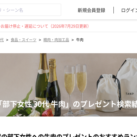
新規会員登録
ログイ
届け停止・遅延について（2026年7月29日更新）
>
>
>
0代
食品・スイーツ
精肉・肉加工品
牛肉
「部下女性 30代 牛肉」のプレゼント検索
代の部下女性への牛肉のプレゼントのおすすめラン