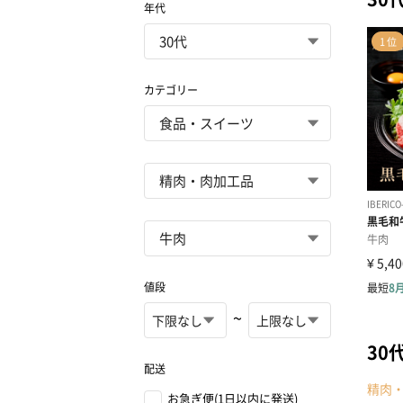
年代
カテゴリー
値段
~
30
配送
精肉
お急ぎ便(1日以内に発送)