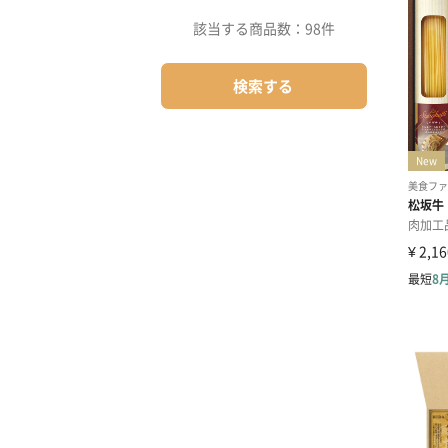
該当する商品数：
98件
検索する