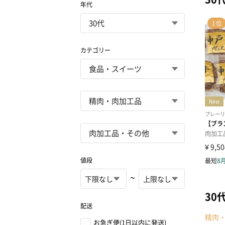
年代
カテゴリー
値段
~
30
配送
精肉
お急ぎ便(1日以内に発送)