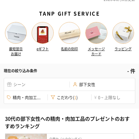
TANP GIFT SERVICE
最短翌日
eギフト
名前の刻印
メッセージ
ラッピング
お届け
カード
-
件
現在の絞り込み条件
シーン
部下女性
精肉・肉加工...
こだわり
(
1
)
0 ~ 上限なし
¥
30代の部下女性への精肉・肉加工品のプレゼントのおす
すめランキング
白雲台（ハクウンダイ）