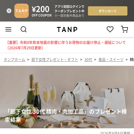
【重要】令和8年熊本地震の影響に伴うお荷物のお届け停止・遅延について
（2026年7月29日更新）
タンプホーム
>
部下女性プレゼント・ギフト
>
30代
>
食品・スイーツ
>
精
「部下女性 30代 精肉・肉加工品」のプレゼント検
索結果
2026年8月8日
更新