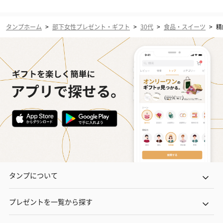
タンプホーム
>
部下女性プレゼント・ギフト
>
30代
>
食品・スイーツ
>
精
タンプについて
プレゼントを一覧から探す