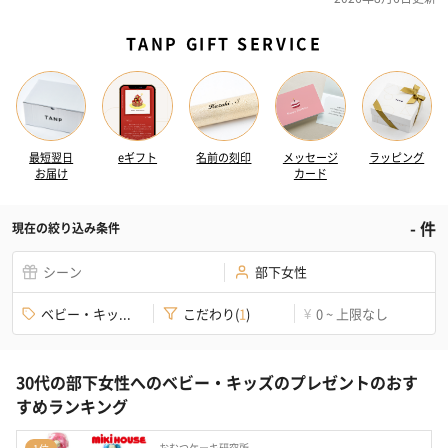
TANP GIFT SERVICE
最短翌日
eギフト
名前の刻印
メッセージ
ラッピング
お届け
カード
-
件
現在の絞り込み条件
シーン
部下女性
ベビー・キッ...
こだわり
(
1
)
0 ~ 上限なし
¥
30代の部下女性へのベビー・キッズのプレゼントのおす
すめランキング
おむつケーキ研究所