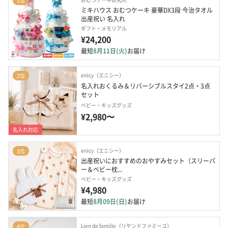
1位
ミキハウス おむつケーキ 豪華DX3段 今治タオル 
出産祝い 名入れ
ギフト・メモリアル
¥24,200
最短
8月11日(火)
お届け
enicy（エニシー）
2位
名入れおくるみ＆リバーシブルスタイ2点・3点
セット
ベビー・キッズグッズ
¥2,980〜
名入れ対応
enicy（エニシー）
3位
出産祝いにおすすめのおやすみセット（スリーパ
ー＆ベビー枕...
ベビー・キッズグッズ
¥4,980
最短
8月09日(日)
お届け
Lien de famille（リヤンドファミーユ）
4位