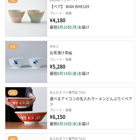
1位
【ペア】 WAN BHK169
プレート・食器
¥4,180
最短
8月10日(月)
お届け
めおと
2位
お茶漬け茶碗
プレート・食器
¥5,280
最短
8月14日(金)
お届け
名入れギフト専門店 TICO
3位
選べるアイコンの名入れラーメンどんぶり＜ペア
＞
プレート・食器
¥6,150
最短
8月19日(水)
お届け
名入れギフト専門店 TICO
4位