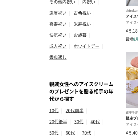
その他内祝い
|
内祝い
|
還暦祝い
|
古希祝い
|
喜寿祝い
|
米寿祝い
|
快気祝い
|
お歳暮
|
成人祝い
|
ホワイトデー
|
香典返し
親戚女性へのアイスクリーム
のプレゼントを贈る相手の年
代から探す
10代
|
20代前半
|
20代後半
|
30代
|
40代
|
50代
|
60代
|
70代
|