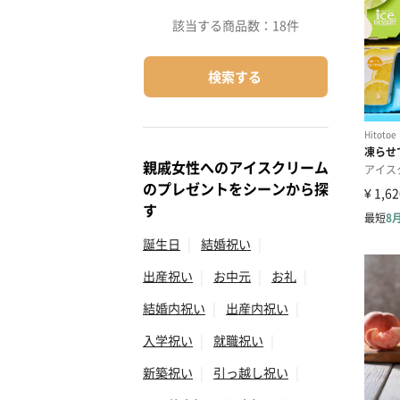
該当する商品数：
18件
検索する
親戚女性へのアイスクリーム
のプレゼントをシーンから探
す
誕生日
|
結婚祝い
|
出産祝い
|
お中元
|
お礼
|
結婚内祝い
|
出産内祝い
|
入学祝い
|
就職祝い
|
新築祝い
|
引っ越し祝い
|