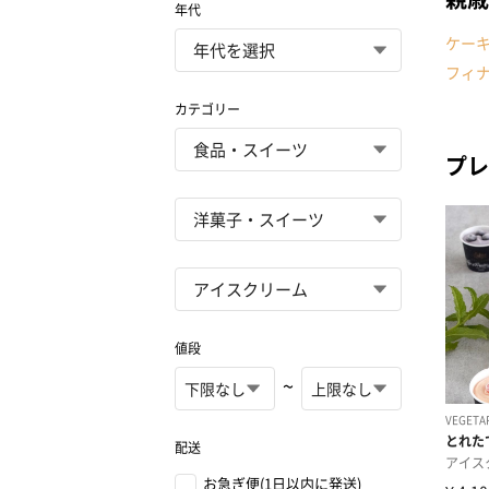
年代
ケー
フィ
カテゴリー
プレ
値段
~
配送
お急ぎ便(1日以内に発送)