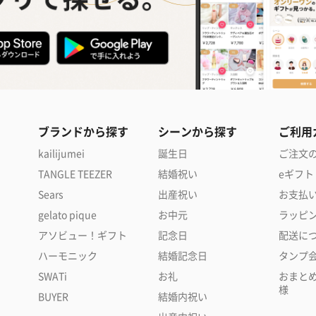
ブランドから探す
シーンから探す
ご利用
kailijumei
誕生日
ご注文
TANGLE TEEZER
結婚祝い
eギフト
Sears
出産祝い
お支払
gelato pique
お中元
ラッピ
アソビュー！ギフト
記念日
配送に
ハーモニック
結婚記念日
タンプ
SWATi
お礼
おまと
様
BUYER
結婚内祝い