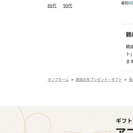
80代
|
90代
親
親
ト
ま
>
>
タンプホーム
親戚女性プレゼント・ギフト
食