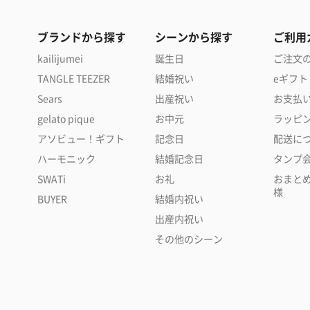
ブランドから探す
シーンから探す
ご利用
kailijumei
誕生日
ご注文
TANGLE TEEZER
結婚祝い
eギフト
Sears
出産祝い
お支払
gelato pique
お中元
ラッピ
アソビュー！ギフト
記念日
配送に
ハーモニック
結婚記念日
タンプ
SWATi
お礼
おまと
様
BUYER
結婚内祝い
出産内祝い
その他のシーン