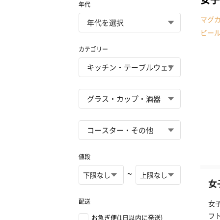
年代
マグ
ビー
カテゴリー
値段
~
女
配送
女
フ
お急ぎ便(1日以内に発送)