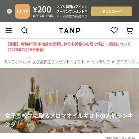
【重要】令和8年熊本地震の影響に伴うお荷物のお届け停止・遅延について
（2026年7月29日更新）
タンプホーム
>
女子高校生プレゼント・ギフト
>
インテリア
>
アロマ・フレ
女子高校生に贈るアロマオイルギフトの人気ランキ
ング
2026年8月5日
更新