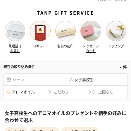
TANP GIFT SERVICE
最短翌日
eギフト
名前の刻印
メッセージ
ラッピング
お届け
カード
-
件
現在の絞り込み条件
シーン
女子高校生
アロマオイル
こだわり
0 ~ 上限なし
¥
女子高校生へのアロマオイルのプレゼントを相手の好みに
合わせて選ぶ