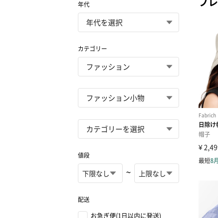
プレ
年代
カテゴリー
値段
~
配送
お急ぎ便(1日以内に発送)