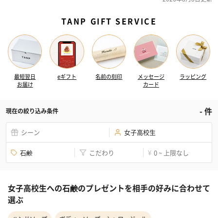
TANP GIFT SERVICE
最短翌日
eギフト
名前の刻印
メッセージ
ラッピング
お届け
カード
-
件
現在の絞り込み条件
シーン
女子高校生
石鹸
こだわり
0 ~ 上限なし
¥
女子高校生への石鹸のプレゼントを相手の好みに合わせて
選ぶ