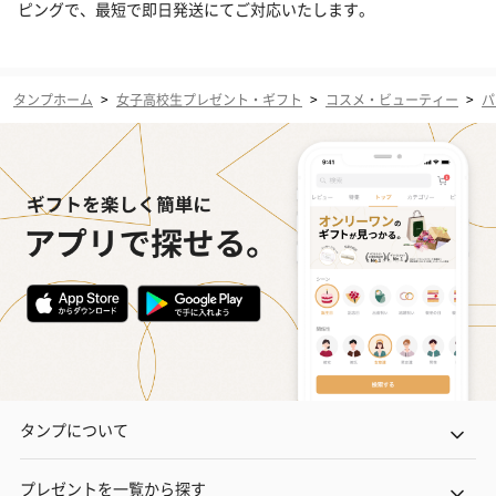
ピングで、最短で即日発送にてご対応いたします。
タンプホーム
>
女子高校生プレゼント・ギフト
>
コスメ・ビューティー
>
パ
タンプについて
プレゼントを一覧から探す