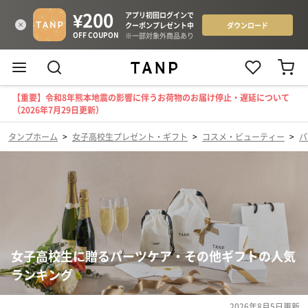
【重要】令和8年熊本地震の影響に伴うお荷物のお届け停止・遅延について
（2026年7月29日更新）
タンプホーム
>
女子高校生プレゼント・ギフト
>
コスメ・ビューティー
>
パ
女子高校生に贈るパーツケア・その他ギフトの人気
ランキング
2026年8月5日
更新