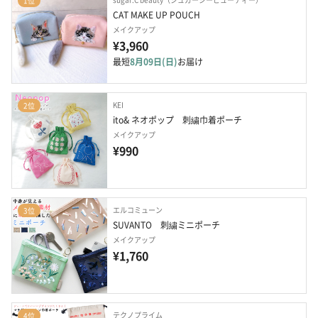
1位
CAT MAKE UP POUCH
メイクアップ
¥3,960
最短
8月09日(日)
お届け
KEI
2位
ito& ネオポップ　刺繍巾着ポーチ
メイクアップ
¥990
エルコミューン
3位
SUVANTO　刺繍ミニポーチ
メイクアップ
¥1,760
テクノプライム
4位