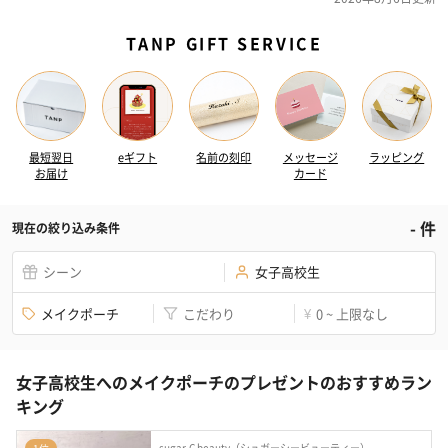
TANP GIFT SERVICE
最短翌日
eギフト
名前の刻印
メッセージ
ラッピング
お届け
カード
-
件
現在の絞り込み条件
シーン
女子高校生
メイクポーチ
こだわり
0 ~ 上限なし
¥
女子高校生へのメイクポーチのプレゼントのおすすめラン
キング
sugar.C beauty（シュガーシービューティー）