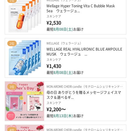
1位
Wellage Hyper Toning Vita C Bubble Mask 
5ea　ウェラージュ...
スキンケア
¥2,530
最短
8月08日(土)
お届け
WELLAGE（ウェラージュ）
2位
WELLAGE REAL HYALURONIC BLUE AMPOULE 
MUSK　ウェラージュ　...
スキンケア
¥1,430
最短
8月08日(土)
お届け
MON AROME CHERI candle（モナロームシェリキャンドル）
3位
母の日 ありがとうを贈るメッセージフェイスマ
スク＆選べるギ...
スキンケア
¥2,200〜
最短
8月13日(木)
お届け
MON AROME CHERI candle（モナロームシェリキャンドル）
4位