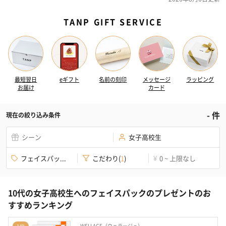
TANP GIFT SERVICE
最短翌日
eギフト
名前の刻印
メッセージ
ラッピング
お届け
カード
-
件
現在の絞り込み条件
シーン
女子高校生
フェイスパッ...
こだわり
(
1
)
0 ~ 上限なし
¥
10代の女子高校生へのフェイスパックのプレゼントのお
すすめランキング
WELLAGE（ウェラージュ）