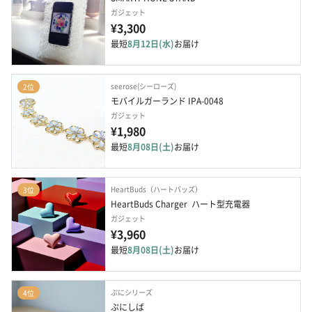
ガジェット
¥3,300
最短
8月12日(水)
お届け
seerose(シーローズ)
2位
モバイルガーランド IPA-0048
ガジェット
¥1,980
最短
8月08日(土)
お届け
HeartBuds（ハートバッズ）
3位
HeartBuds Charger  ハート型充電器
ガジェット
¥3,960
最短
8月08日(土)
お届け
ぷにシリーズ
4位
ぷにしば