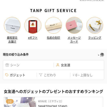
TANP GIFT SERVICE
最短翌日
eギフト
名前の刻印
メッセージ
ラッピング
お届け
カード
-
件
現在の絞り込み条件
シーン
女友達
ガジェット
こだわり
0 ~ 上限なし
¥
女友達へのガジェットのプレゼントのおすすめランキング
MIYAVIE（ミヤヴィエ）
1位
SMARTPHONE STAND