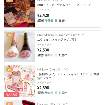
1位
絵画アイシャドウパレット　モネシリーズ
メイクアップ
¥2,420
最短
8月09日(日)
お届け
sugar.C beauty（シュガーシービューティー）
2位
ニクキュウ メイクアップブラシ
メイクアップ
¥2,530
最短
8月09日(日)
お届け
kailijumei（カイリジュメイ）
3位
【刻印リップ】フラワーティントリップ［日本限
定ピンクゴー...
メイクアップ
¥2,398
最短
8月09日(日)
お届け
名入れ対応
kailijumei（カイリジュメイ）
4位