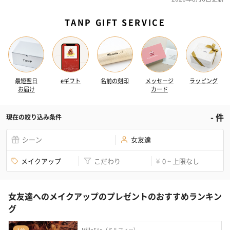
TANP GIFT SERVICE
最短翌日
eギフト
名前の刻印
メッセージ
ラッピング
お届け
カード
-
件
現在の絞り込み条件
シーン
女友達
メイクアップ
こだわり
0 ~ 上限なし
¥
女友達へのメイクアップのプレゼントのおすすめランキン
グ
MilleFée（ミルフィー）