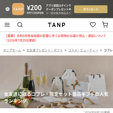
【重要】令和8年熊本地震の影響に伴うお荷物のお届け停止・遅延について
（2026年7月29日更新）
タンプホーム
>
女友達プレゼント・ギフト
>
コスメ・ビューティー
>
コフレ
女友達に贈るコフレ・限定セット商品ギフトの人気
ランキング
2026年8月7日
更新