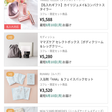
1位
【名入れギフト】カイリジュメイ&コンパクトス
タイラー
コフレ・限定セット商品
¥5,588
最短
8月10日(月)
お届け
名入れ対応
モディッシュ
2位
ママズケア セレクトボックス［ボディクリーム
＆レッグクリー...
コフレ・限定セット商品
¥5,280
最短
8月10日(月)
お届け
RUHAKU（ルハク）
3位
入浴剤「HAA」＆フェイスパックセット
コフレ・限定セット商品
¥3,520
最短
8月10日(月)
お届け
NEAL'S YARD REMEDIES（ニールズヤード レメディーズ）
4位