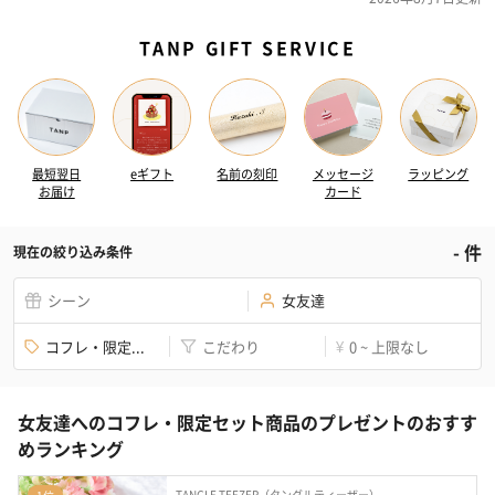
TANP GIFT SERVICE
最短翌日
eギフト
名前の刻印
メッセージ
ラッピング
お届け
カード
-
件
現在の絞り込み条件
シーン
女友達
コフレ・限定...
こだわり
0 ~ 上限なし
¥
女友達へのコフレ・限定セット商品のプレゼントのおすす
めランキング
TANGLE TEEZER（タングルティーザー）