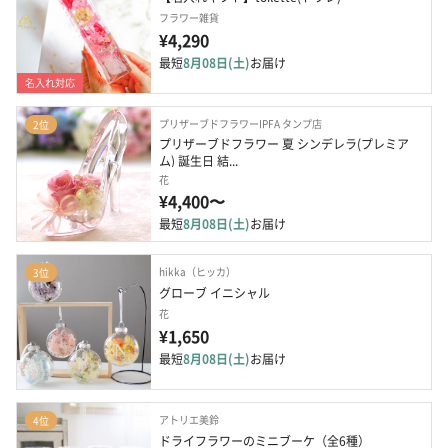
フラワー雑貨
¥4,290
最短
8月08日(土)
お届け
名入れ対応
プリザーブドフラワーIPFA タンプ店
2位
プリザーブドフラワー 夏 シンデレラ(プレミア
ム) 誕生日 結...
花
¥4,400〜
最短
8月08日(土)
お届け
hikka（ヒッカ）
3位
グローブ イニシャル
花
¥1,650
最短
8月08日(土)
お届け
アトリエ美鈴
4位
ドライフラワーのミニブーケ（全6種）