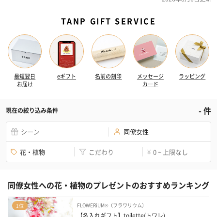
TANP GIFT SERVICE
最短翌日
eギフト
名前の刻印
メッセージ
ラッピング
お届け
カード
-
件
現在の絞り込み条件
シーン
同僚女性
花・植物
こだわり
0 ~ 上限なし
¥
同僚女性への花・植物のプレゼントのおすすめランキング
FLOWERiUM®（フラワリウム）
1位
【名入れギフト】toilette(トワレ)