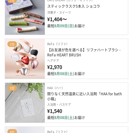
1位
スティックラスク5本入 ショコラ
洋菓子・スイーツ
¥1,404〜
最短
8月09日(日)
お届け
ReFa（リファ）
2位
【お友達が色を選べる】リファハートブラシ - 
ReFa HEART BRUSH
ヘアケア
¥2,970
最短
8月08日(土)
お届け
HAA（ハー）
3位
限りなく天然温泉に近い入浴剤「HAA for bath 
小箱」
入浴剤・バスケア
¥1,540
最短
8月08日(土)
お届け
ReFa（リファ）
4位