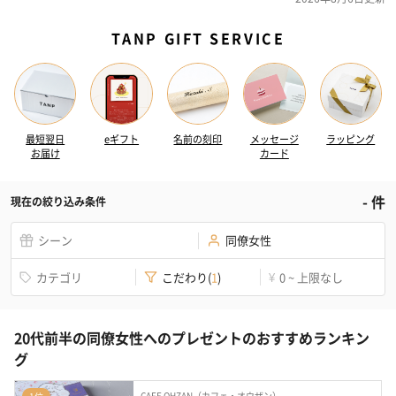
TANP GIFT SERVICE
最短翌日
eギフト
名前の刻印
メッセージ
ラッピング
お届け
カード
-
件
現在の絞り込み条件
シーン
同僚女性
カテゴリ
こだわり
(
1
)
0 ~ 上限なし
¥
20代前半の同僚女性へのプレゼントのおすすめランキン
グ
CAFE OHZAN（カフェ・オウザン）