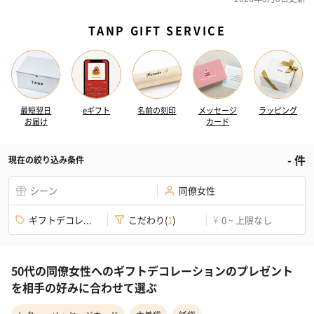
TANP GIFT SERVICE
最短翌日
eギフト
名前の刻印
メッセージ
ラッピング
お届け
カード
-
件
現在の絞り込み条件
シーン
同僚女性
ギフトデコレ...
こだわり
(
1
)
0 ~ 上限なし
¥
50代の同僚女性へのギフトデコレーションのプレゼント
を相手の好みに合わせて選ぶ