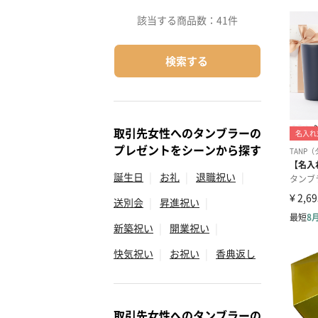
該当する商品数：
41件
検索する
取引先女性へのタンブラーの
プレゼントをシーンから探す
誕生日
|
お礼
|
退職祝い
|
送別会
|
昇進祝い
|
新築祝い
|
開業祝い
|
快気祝い
|
お祝い
|
香典返し
取引先女性へのタンブラーの