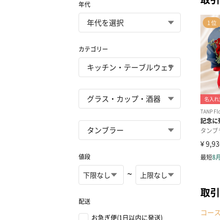
年代
カテゴリー
値段
~
取引
配送
コー
お急ぎ便(1日以内に発送)