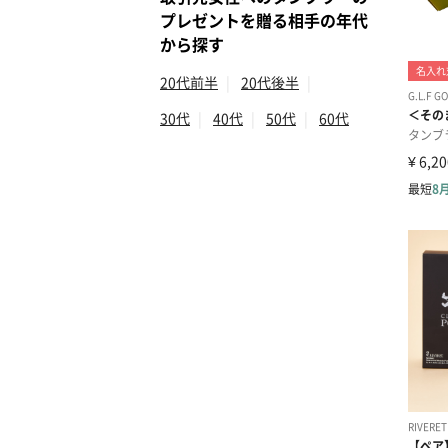
プレゼントを贈る相手の年代
から探す
20代前半
|
20代後半
|
30代
|
40代
|
50代
|
60代