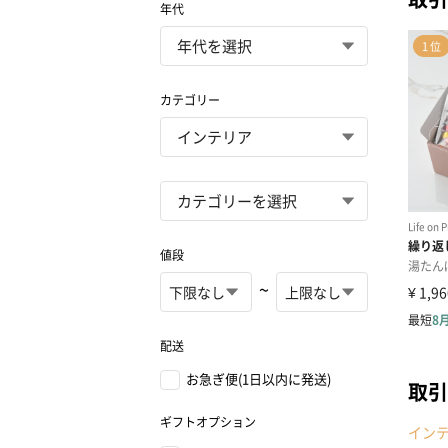
年代
カテゴリー
値段
~
配送
お急ぎ便(1日以内に発送)
取引
ギフトオプション
イン