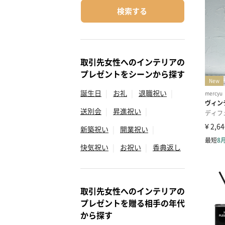
検索する
取引先女性へのインテリアの
プレゼントをシーンから探す
誕生日
|
お礼
|
退職祝い
|
送別会
|
昇進祝い
|
新築祝い
|
開業祝い
|
快気祝い
|
お祝い
|
香典返し
取引先女性へのインテリアの
プレゼントを贈る相手の年代
から探す