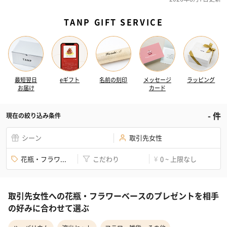
TANP GIFT SERVICE
最短翌日
eギフト
名前の刻印
メッセージ
ラッピング
お届け
カード
-
件
現在の絞り込み条件
シーン
取引先女性
花瓶・フラワ...
こだわり
0 ~ 上限なし
¥
取引先女性への花瓶・フラワーベースのプレゼントを相手
の好みに合わせて選ぶ