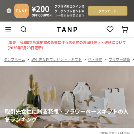
【重要】令和8年熊本地震の影響に伴うお荷物のお届け停止・遅延について
（2026年7月29日更新）
タンプホーム
>
取引先女性プレゼント・ギフト
>
花・植物
>
フラワー雑貨
取引先女性に贈る花瓶・フラワーベースギフトの人
気ランキング
2026年8月7日
更新