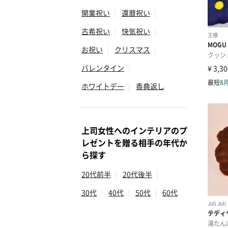
開業祝い
|
還暦祝い
|
古希祝い
|
快気祝い
|
お祝い
|
クリスマス
|
バレンタイン
|
ホワイトデー
|
香典返し
上司女性へのインテリアのプ
レゼントを贈る相手の年代か
ら探す
20代前半
|
20代後半
|
30代
|
40代
|
50代
|
60代