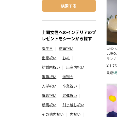
検索する
上司女性へのインテリアのプ
レゼントをシーンから探す
誕生日
|
結婚祝い
|
出産祝い
|
お礼
|
結婚内祝い
|
出産内祝い
|
退職祝い
|
送別会
|
入学祝い
|
卒業祝い
|
就職祝い
|
昇進祝い
|
新築祝い
|
引っ越し祝い
|
その他内祝い
|
内祝い
|