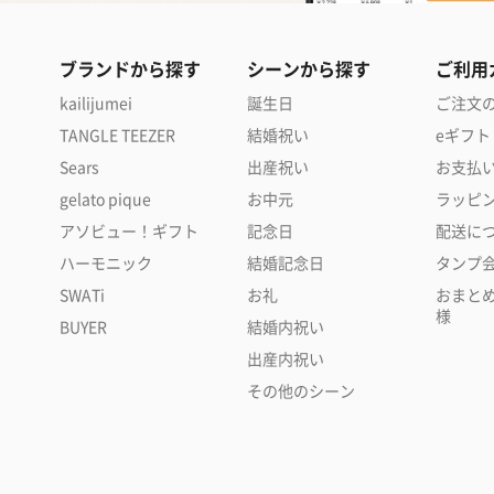
ブランドから探す
シーンから探す
ご利用
kailijumei
誕生日
ご注文
TANGLE TEEZER
結婚祝い
eギフト
Sears
出産祝い
お支払
gelato pique
お中元
ラッピ
アソビュー！ギフト
記念日
配送に
ハーモニック
結婚記念日
タンプ
SWATi
お礼
おまと
様
BUYER
結婚内祝い
出産内祝い
その他のシーン