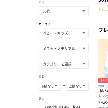
年代
おむ
カテゴリー
プレ
値段
~
配送
お急ぎ便(1日以内に発送)