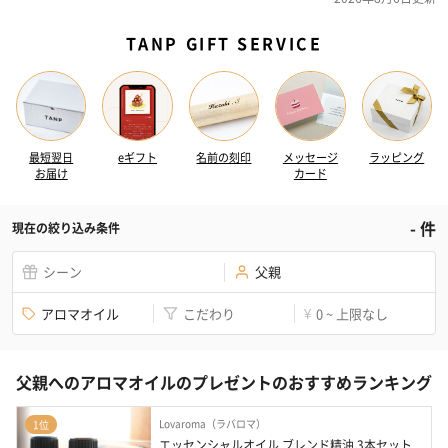
TANP GIFT SERVICE
最短翌日
eギフト
名前の刻印
メッセージ
ラッピング
お届け
カード
-
件
現在の絞り込み条件
シーン
父親
アロマオイル
こだわり
0 ~ 上限なし
¥
父親へのアロマオイルのプレゼントのおすすめランキング
Lovaroma（ラバロマ）
1位
エッセンシャルオイル ブレンド精油 3本セット