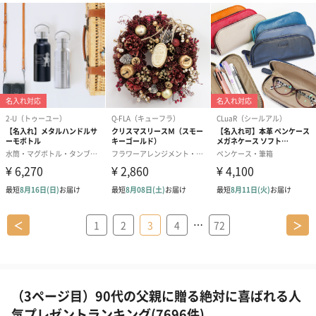
…
＜
1
2
3
4
72
＞
（3ページ目）90代の父親に贈る絶対に喜ばれる人
気プレゼントランキング(7696件)