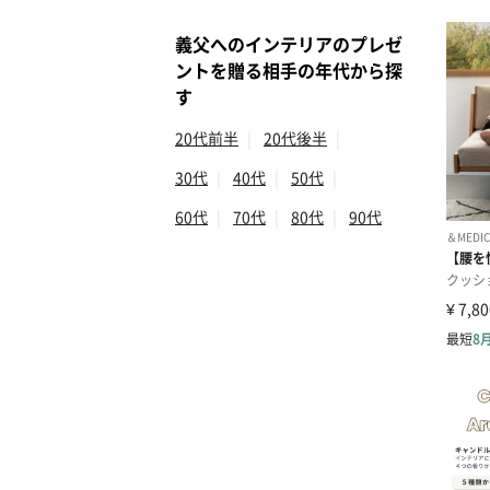
義父へのインテリアのプレゼ
ントを贈る相手の年代から探
す
20代前半
|
20代後半
|
30代
|
40代
|
50代
|
60代
|
70代
|
80代
|
90代