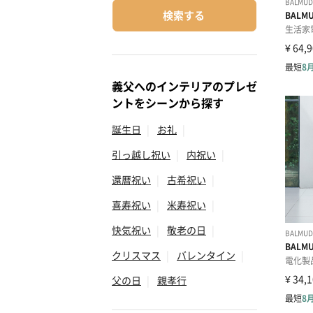
検索する
義父へのインテリアのプレゼ
ントをシーンから探す
誕生日
|
お礼
|
引っ越し祝い
|
内祝い
|
還暦祝い
|
古希祝い
|
喜寿祝い
|
米寿祝い
|
快気祝い
|
敬老の日
|
クリスマス
|
バレンタイン
|
父の日
|
親孝行