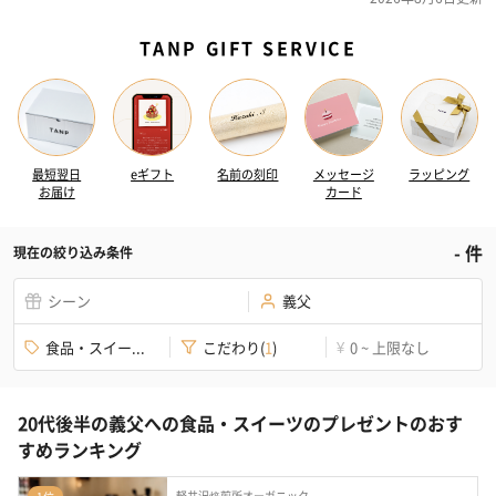
TANP GIFT SERVICE
最短翌日
eギフト
名前の刻印
メッセージ
ラッピング
お届け
カード
-
件
現在の絞り込み条件
シーン
義父
食品・スイー...
こだわり
(
1
)
0 ~ 上限なし
¥
20代後半の義父への食品・スイーツのプレゼントのおす
すめランキング
軽井沢焙煎所オーガニック