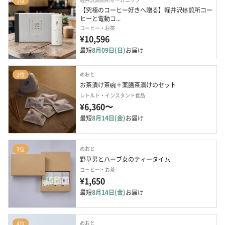
1位
【究極のコーヒー好きへ贈る】軽井沢焙煎所コー
ヒーと電動コ...
コーヒー・お茶
¥10,596
最短
8月09日(日)
お届け
めおと
2位
お茶漬け茶碗＋薬膳茶漬けのセット
レトルト・インスタント食品
¥6,360〜
最短
8月14日(金)
お届け
めおと
3位
野草男とハーブ女のティータイム
コーヒー・お茶
¥1,650
最短
8月14日(金)
お届け
めおと
4位