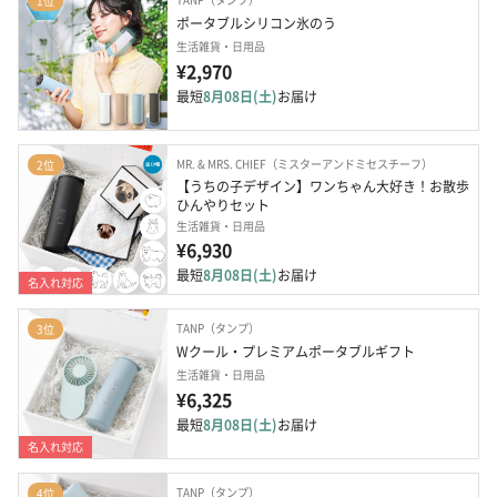
1位
ポータブルシリコン氷のう
生活雑貨・日用品
¥2,970
最短
8月08日(土)
お届け
MR. & MRS. CHIEF（ミスターアンドミセスチーフ）
2位
【うちの子デザイン】ワンちゃん大好き！お散歩
ひんやりセット
生活雑貨・日用品
¥6,930
最短
8月08日(土)
お届け
名入れ対応
TANP（タンプ）
3位
Wクール・プレミアムポータブルギフト
生活雑貨・日用品
¥6,325
最短
8月08日(土)
お届け
名入れ対応
TANP（タンプ）
4位