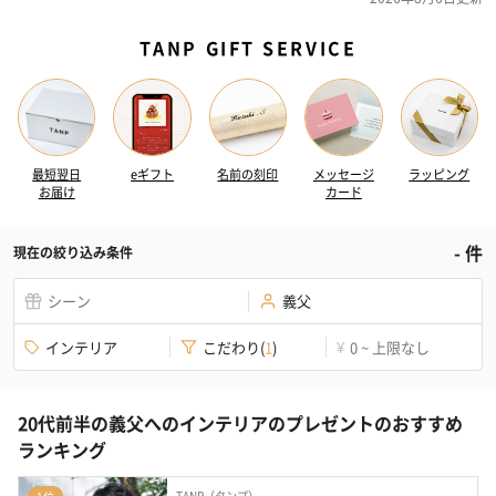
TANP GIFT SERVICE
最短翌日
eギフト
名前の刻印
メッセージ
ラッピング
お届け
カード
-
件
現在の絞り込み条件
シーン
義父
インテリア
こだわり
(
1
)
0 ~ 上限なし
¥
20代前半の義父へのインテリアのプレゼントのおすすめ
ランキング
TANP（タンプ）