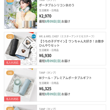
1位
ポータブルシリコン氷のう
生活雑貨・日用品
¥2,970
最短
8月09日(日)
お届け
MR. & MRS. CHIEF（ミスターアンドミセスチーフ）
2位
【うちの子デザイン】ワンちゃん大好き！お散歩
ひんやりセット
生活雑貨・日用品
¥6,930
最短
8月09日(日)
お届け
名入れ対応
TANP（タンプ）
3位
Wクール・プレミアムポータブルギフト
生活雑貨・日用品
¥6,325
最短
8月09日(日)
お届け
名入れ対応
TANP（タンプ）
4位