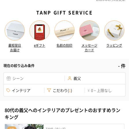
TANP GIFT SERVICE
最短翌日
eギフト
名前の刻印
メッセージ
ラッピング
お届け
カード
-
件
現在の絞り込み条件
シーン
義父
インテリア
こだわり
(
1
)
0 ~ 上限なし
¥
80代の義父へのインテリアのプレゼントのおすすめラン
キング
TANP（タンプ）