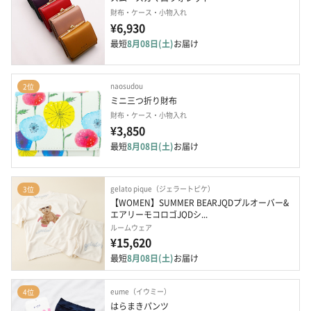
財布・ケース・小物入れ
¥6,930
最短
8月08日(土)
お届け
naosudou
2位
ミニ三つ折り財布
財布・ケース・小物入れ
¥3,850
最短
8月08日(土)
お届け
gelato pique（ジェラートピケ）
3位
【WOMEN】SUMMER BEARJQDプルオーバー&
エアリーモコロゴJQDシ...
ルームウェア
¥15,620
最短
8月08日(土)
お届け
eume（イウミー）
4位
はらまきパンツ