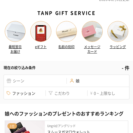
TANP GIFT SERVICE
最短翌日
eギフト
名前の刻印
メッセージ
ラッピング
お届け
カード
-
件
現在の絞り込み条件
シーン
娘
ファッション
こだわり
0 ~ 上限なし
¥
娘へのファッションのプレゼントのおすすめランキング
Ungrid/アングリッド
1位
スムースガマ口ウォレット