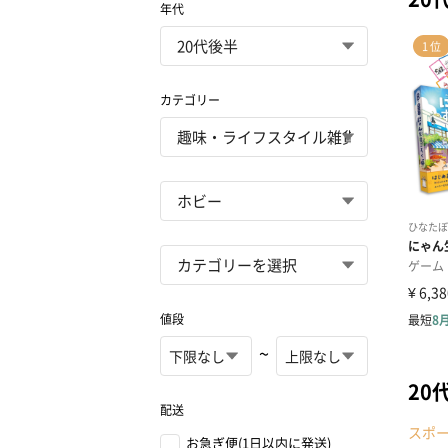
年代
カテゴリー
値段
~
20
配送
スポ
お急ぎ便(1日以内に発送)