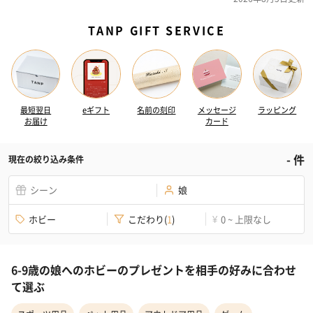
TANP GIFT SERVICE
最短翌日
eギフト
名前の刻印
メッセージ
ラッピング
お届け
カード
-
件
現在の絞り込み条件
シーン
娘
ホビー
こだわり
(
1
)
0 ~ 上限なし
¥
6-9歳の娘へのホビーのプレゼントを相手の好みに合わせ
て選ぶ