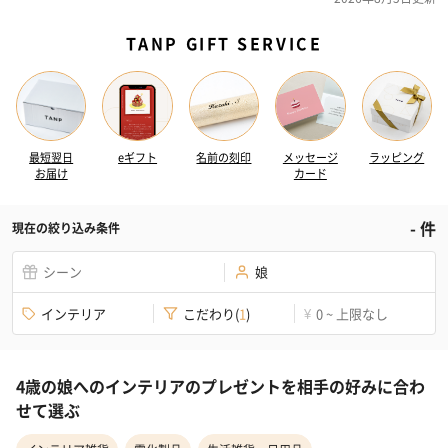
TANP GIFT SERVICE
最短翌日
eギフト
名前の刻印
メッセージ
ラッピング
お届け
カード
-
件
現在の絞り込み条件
シーン
娘
インテリア
こだわり
(
1
)
0 ~ 上限なし
¥
4歳の娘へのインテリアのプレゼントを相手の好みに合わ
せて選ぶ