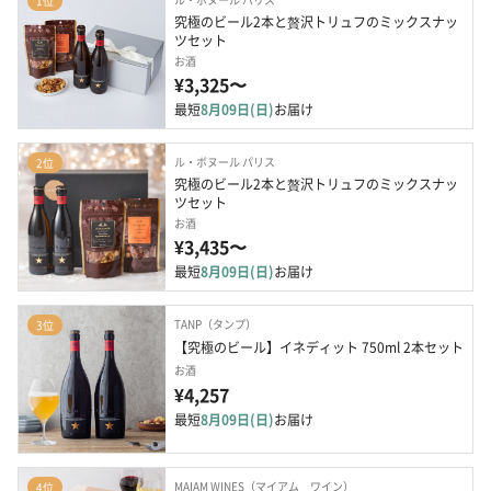
1位
究極のビール2本と贅沢トリュフのミックスナッ
ツセット
お酒
¥3,325〜
最短
8月09日(日)
お届け
ル・ボヌール パリス
2位
究極のビール2本と贅沢トリュフのミックスナッ
ツセット
お酒
¥3,435〜
最短
8月09日(日)
お届け
TANP（タンプ）
3位
【究極のビール】イネディット 750ml 2本セット
お酒
¥4,257
最短
8月09日(日)
お届け
MAIAM WINES（マイアム ワイン）
4位