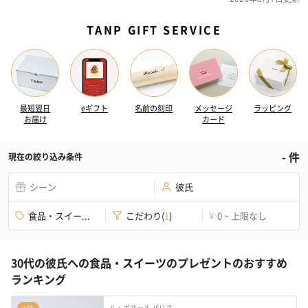
TANP GIFT SERVICE
最短翌日
eギフト
名前の刻印
メッセージ
ラッピング
お届け
カード
-
件
現在の絞り込み条件
シーン
彼氏
食品・スイー...
こだわり
(
1
)
0 ~ 上限なし
¥
30代の彼氏への食品・スイーツのプレゼントのおすすめ
ランキング
ル・ボヌール パリス