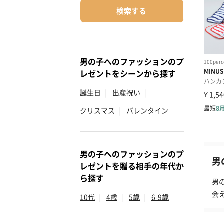
検索する
男の子へのファッションのプ
レゼントをシーンから探す
誕生日
|
出産祝い
|
クリスマス
|
バレンタイン
男の子へのファッションのプ
男
レゼントを贈る相手の年代か
ら探す
男
会
10代
|
4歳
|
5歳
|
6-9歳