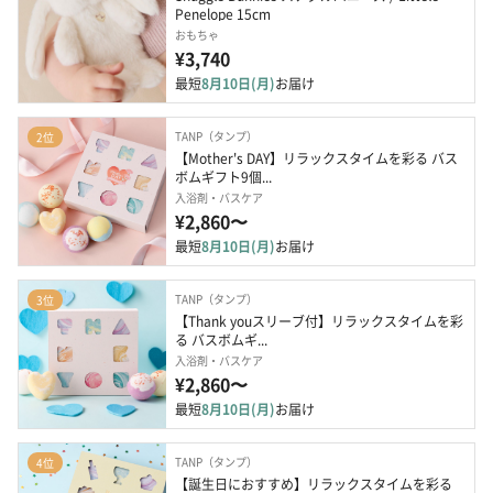
Penelope 15cm
おもちゃ
¥3,740
最短
8月10日(月)
お届け
TANP（タンプ）
2位
【Mother's DAY】リラックスタイムを彩る バス
ボムギフト9個...
入浴剤・バスケア
¥2,860〜
最短
8月10日(月)
お届け
TANP（タンプ）
3位
【Thank youスリーブ付】リラックスタイムを彩
る バスボムギ...
入浴剤・バスケア
¥2,860〜
最短
8月10日(月)
お届け
TANP（タンプ）
4位
【誕生日におすすめ】リラックスタイムを彩る 