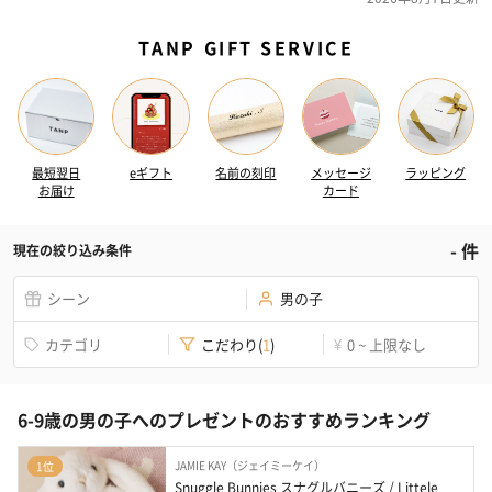
TANP GIFT SERVICE
最短翌日
eギフト
名前の刻印
メッセージ
ラッピング
お届け
カード
-
件
現在の絞り込み条件
シーン
男の子
カテゴリ
こだわり
(
1
)
0 ~ 上限なし
¥
6-9歳の男の子へのプレゼントのおすすめランキング
JAMIE KAY（ジェイミーケイ）
1位
Snuggle Bunnies スナグルバニーズ / Littele 