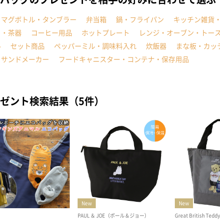
・マグボトル・タンブラー
弁当箱
鍋・フライパン
キッチン雑貨
ト・茶器
コーヒー用品
ホットプレート
レンジ・オーブン・トー
ル
セット商品
ペッパーミル・調味料入れ
炊飯器
まな板・カッ
トサンドメーカー
フードキャニスター・コンテナ・保存用品
ゼント検索結果（5件）