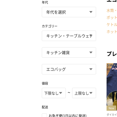
年代
水筒
ポッ
ケト
カテゴリー
ホッ
プレ
値段
~
配送
お急ぎ便(1日以内に発送)