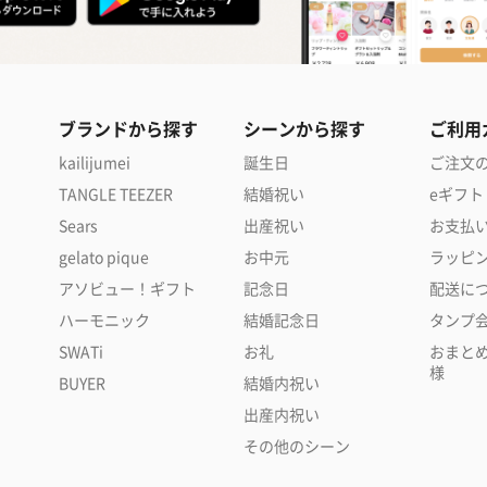
ブランドから探す
シーンから探す
ご利用
kailijumei
誕生日
ご注文
TANGLE TEEZER
結婚祝い
eギフト
Sears
出産祝い
お支払
gelato pique
お中元
ラッピ
アソビュー！ギフト
記念日
配送に
ハーモニック
結婚記念日
タンプ
SWATi
お礼
おまと
様
BUYER
結婚内祝い
出産内祝い
その他のシーン