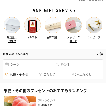
TANP GIFT SERVICE
最短翌日
eギフト
名前の刻印
メッセージ
ラッピング
お届け
カード
-
件
現在の絞り込み条件
シーン
関係性
果物・その他
こだわり
0 ~ 上限なし
¥
果物・その他のプレゼントのおすすめランキング
フルーツのさかい
1位
桃 桐箱入り