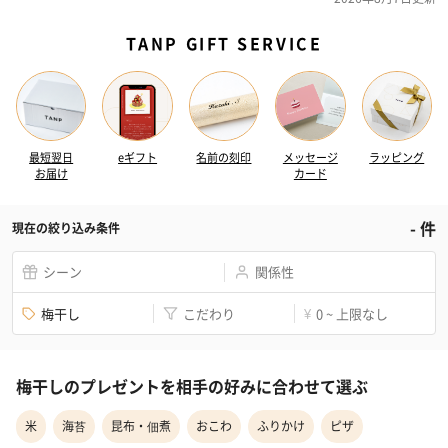
TANP GIFT SERVICE
最短翌日
eギフト
名前の刻印
メッセージ
ラッピング
お届け
カード
-
件
現在の絞り込み条件
シーン
関係性
梅干し
こだわり
0 ~ 上限なし
¥
梅干しのプレゼントを相手の好みに合わせて選ぶ
米
海苔
昆布・佃煮
おこわ
ふりかけ
ピザ