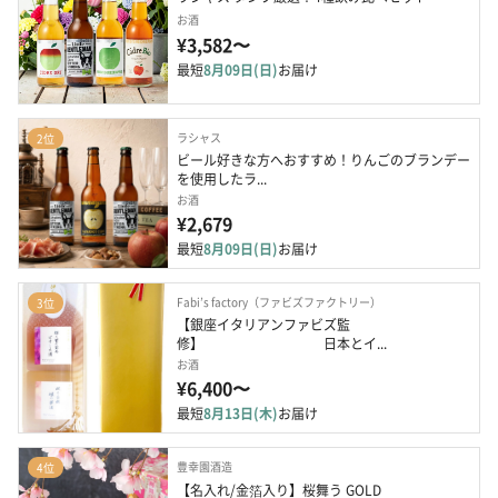
お酒
¥3,582〜
最短
8月09日(日)
お届け
ラシャス
2位
ビール好きな方へおすすめ！りんごのブランデー
を使用したラ...
お酒
¥2,679
最短
8月09日(日)
お届け
Fabi’s factory（ファビズファクトリー）
3位
【銀座イタリアンファビズ監
修】　　　　　　　　　日本とイ...
お酒
¥6,400〜
最短
8月13日(木)
お届け
豊幸園酒造
4位
【名入れ/金箔入り】桜舞う GOLD