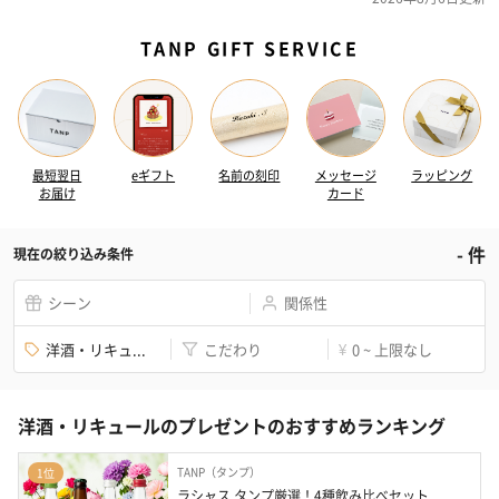
TANP GIFT SERVICE
最短翌日
eギフト
名前の刻印
メッセージ
ラッピング
お届け
カード
-
件
現在の絞り込み条件
シーン
関係性
洋酒・リキュ...
こだわり
0 ~ 上限なし
¥
洋酒・リキュールのプレゼントのおすすめランキング
TANP（タンプ）
1位
ラシャス タンプ厳選！4種飲み比べセット