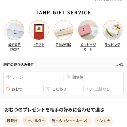
TANP GIFT SERVICE
最短翌日
eギフト
名前の刻印
メッセージ
ラッピング
お届け
カード
-
件
現在の絞り込み条件
シーン
関係性
おむつ
こだわり
0 ~ 上限なし
¥
おむつのプレゼントを相手の好みに合わせて選ぶ
腕時計
キーホルダー
靴べら（シューホーン）
ハンカチ