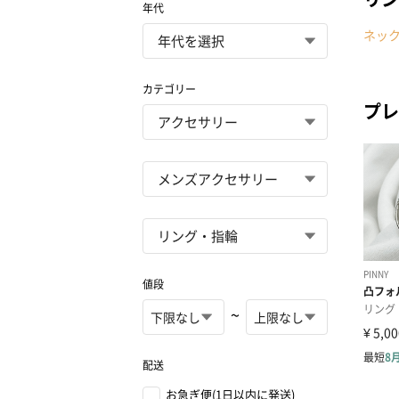
年代
ネッ
カテゴリー
プレ
値段
~
配送
お急ぎ便(1日以内に発送)