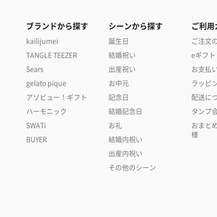
ブランドから探す
シーンから探す
ご利用
kailijumei
誕生日
ご注文
TANGLE TEEZER
結婚祝い
eギフト
Sears
出産祝い
お支払
gelato pique
お中元
ラッピ
アソビュー！ギフト
記念日
配送に
ハーモニック
結婚記念日
タンプ
SWATi
お礼
おまと
様
BUYER
結婚内祝い
出産内祝い
その他のシーン