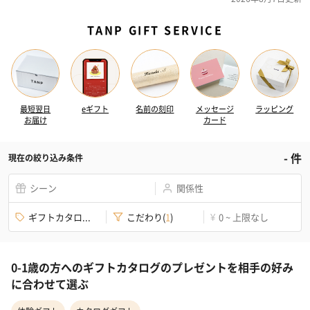
TANP GIFT SERVICE
最短翌日
eギフト
名前の刻印
メッセージ
ラッピング
お届け
カード
-
件
現在の絞り込み条件
シーン
関係性
ギフトカタロ...
こだわり
(
1
)
0 ~ 上限なし
¥
0-1歳の方へのギフトカタログのプレゼントを相手の好み
に合わせて選ぶ