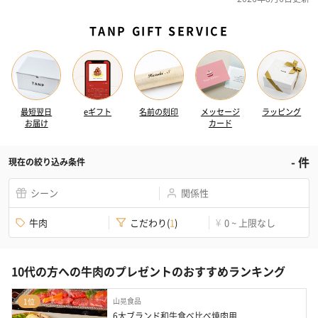
TANP GIFT SERVICE
最短翌日
eギフト
名前の刻印
メッセージ
ラッピング
お届け
カード
-
件
現在の絞り込み条件
シーン
関係性
牛肉
こだわり
(
1
)
0 ~ 上限なし
¥
10代の方への牛肉のプレゼントのおすすめランキング
山晃食品
1位
6大ブランド和牛食べ比べ焼肉用