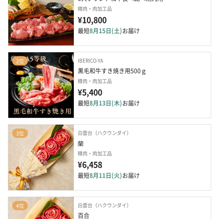
精肉・肉加工品
¥10,800
最短
8月15日(土)
お届け
IBERICO-YA
2位
黒毛和牛すき焼き用500ｇ
精肉・肉加工品
¥5,400
最短
8月13日(木)
お届け
白雲台（ハクウンダイ）
3位
蘭
精肉・肉加工品
¥6,458
最短
8月11日(火)
お届け
白雲台（ハクウンダイ）
4位
百合