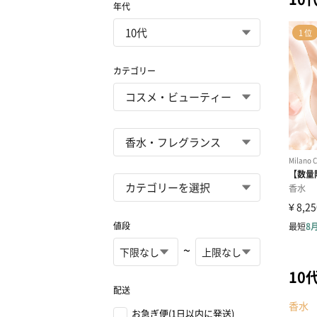
年代
カテゴリー
値段
~
10
配送
香水
お急ぎ便(1日以内に発送)