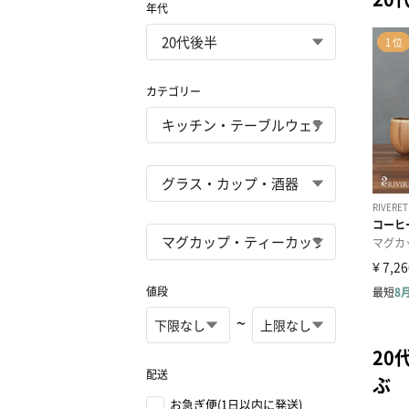
年代
カテゴリー
値段
~
20
配送
ぶ
お急ぎ便(1日以内に発送)