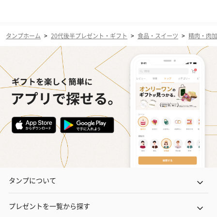
タンプホーム
>
20代後半プレゼント・ギフト
>
食品・スイーツ
>
精肉・肉
タンプについて
プレゼントを一覧から探す