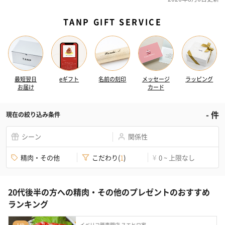
TANP GIFT SERVICE
最短翌日
eギフト
名前の刻印
メッセージ
ラッピング
お届け
カード
-
件
現在の絞り込み条件
シーン
関係性
精肉・その他
こだわり
(
1
)
0 ~ 上限なし
¥
20代後半の方への精肉・その他のプレゼントのおすすめ
ランキング
イベリコ豚専門店 スエヒロ家