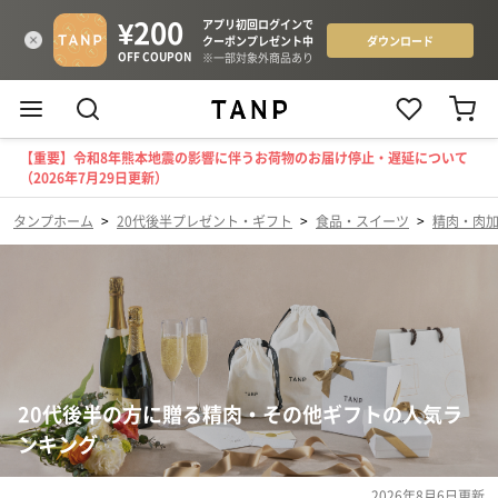
【重要】令和8年熊本地震の影響に伴うお荷物のお届け停止・遅延について
（2026年7月29日更新）
タンプホーム
>
20代後半プレゼント・ギフト
>
食品・スイーツ
>
精肉・肉
20代後半の方に贈る精肉・その他ギフトの人気ラ
ンキング
2026年8月6日
更新