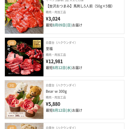
1位
【贅沢おつまみ】馬刺し5人前（50g×5個）
精肉・肉加工品
¥3,024
最短
8月09日(日)
お届け
白雲台（ハクウンダイ）
2位
至福
精肉・肉加工品
¥12,981
最短
8月12日(水)
お届け
白雲台（ハクウンダイ）
3位
Bear ｗ 300g
精肉・肉加工品
¥5,880
最短
8月12日(水)
お届け
白雲台（ハクウンダイ）
4位