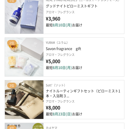
1位
グッドナイトピローミストギフト
アロマ・フレグランス
¥3,960
最短
8月10日(月)
お届け
YURAM（ユラム）
2位
Savon fragrance　gift
アロマ・フレグランス
¥5,000
最短
8月10日(月)
お届け
Sott'（ソット）
3位
ナイトルーティンギフトセット（ピローミスト1
本・入浴剤３...
アロマ・フレグランス
¥8,000
最短
8月23日(日)
お届け
カメヤマ
4位