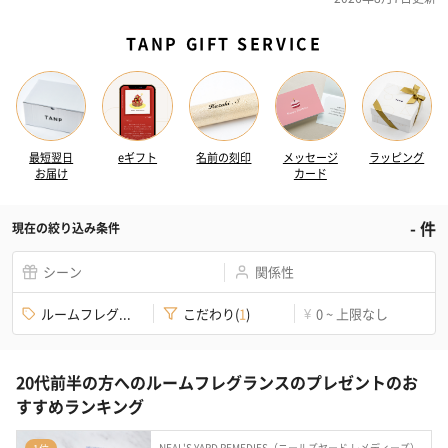
TANP GIFT SERVICE
最短翌日
eギフト
名前の刻印
メッセージ
ラッピング
お届け
カード
-
件
現在の絞り込み条件
シーン
関係性
ルームフレグ...
こだわり
(
1
)
0 ~ 上限なし
¥
20代前半の方へのルームフレグランスのプレゼントのお
すすめランキング
NEAL'S YARD REMEDIES（ニールズヤード レメディーズ）