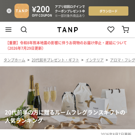
【重要】令和8年熊本地震の影響に伴うお荷物のお届け停止・遅延について
（2026年7月29日更新）
タンプホーム
>
20代前半プレゼント・ギフト
>
インテリア
>
アロマ・フレ
20代前半の方に贈るルームフレグランスギフトの
人気ランキング
2026年8月7日
更新