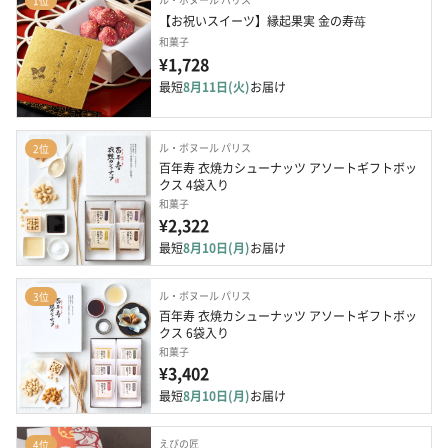
1位
【お祝いスイーツ】縁起果実 金の寿苺
和菓子
¥1,728
最短
8月11日(火)
お届け
ル・ボヌール パリス
2位
百年寿 衣焼カシューナッツ アソートギフトボッ
クス 4袋入り
和菓子
¥2,322
最短
8月10日(月)
お届け
ル・ボヌール パリス
3位
百年寿 衣焼カシューナッツ アソートギフトボッ
クス 6袋入り
和菓子
¥3,402
最短
8月10日(月)
お届け
えびの匠
4位