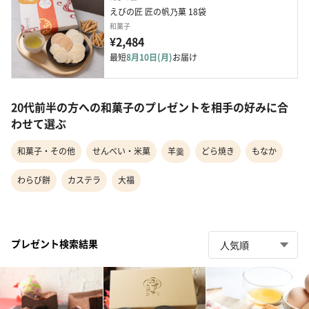
えびの匠 匠の帆乃菓 18袋
和菓子
¥2,484
最短
8月10日(月)
お届け
20代前半の方への和菓子のプレゼントを相手の好みに合
わせて選ぶ
和菓子・その他
せんべい・米菓
羊羹
どら焼き
もなか
わらび餅
カステラ
大福
プレゼント検索結果