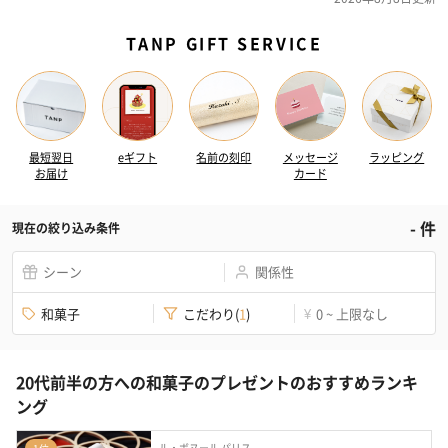
TANP GIFT SERVICE
最短翌日
eギフト
名前の刻印
メッセージ
ラッピング
お届け
カード
-
件
現在の絞り込み条件
シーン
関係性
和菓子
こだわり
(
1
)
0 ~ 上限なし
¥
20代前半の方への和菓子のプレゼントのおすすめランキ
ング
ル・ボヌール パリス